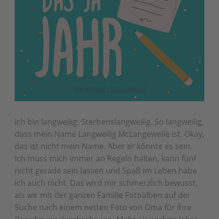
Ich bin langweilig. Sterbenslangweilig. So langweilig,
dass mein Name Langweilig McLangeweile ist. Okay,
das ist nicht mein Name. Aber er könnte es sein.
Ich muss mich immer an Regeln halten, kann fünf
nicht gerade sein lassen und Spaß im Leben habe
ich auch nicht. Das wird mir schmerzlich bewusst,
als wir mit der ganzen Familie Fotoalben auf der
Suche nach einem netten Foto von Oma für ihre